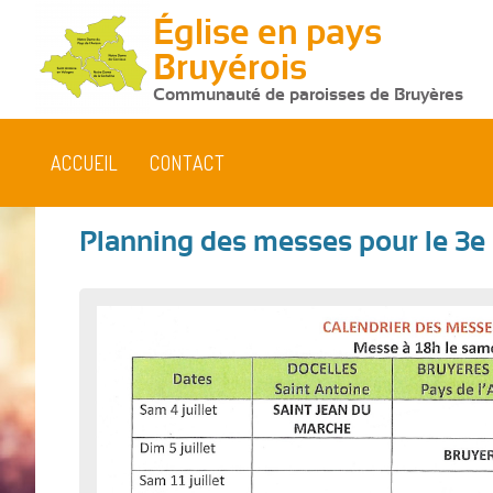
Église en pays
Bruyérois
Communauté de paroisses de Bruyères
ACCUEIL
CONTACT
Planning des messes pour le 3e 
Vous
êtes
ici