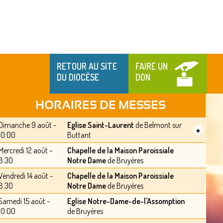
RETOUR AU SITE
FAIRE UN
DU DIOCÈSE
DON
HORAIRES DE MESSES
Dimanche 9 août -
Eglise Saint-Laurent
de Belmont sur
+
10:00
Buttant
Mercredi 12 août -
Chapelle de la Maison Paroissiale
8:30
Notre Dame
de Bruyères
Vendredi 14 août -
Chapelle de la Maison Paroissiale
8:30
Notre Dame
de Bruyères
Samedi 15 août -
Eglise Notre-Dame-de-l'Assomption
10:00
de Bruyères