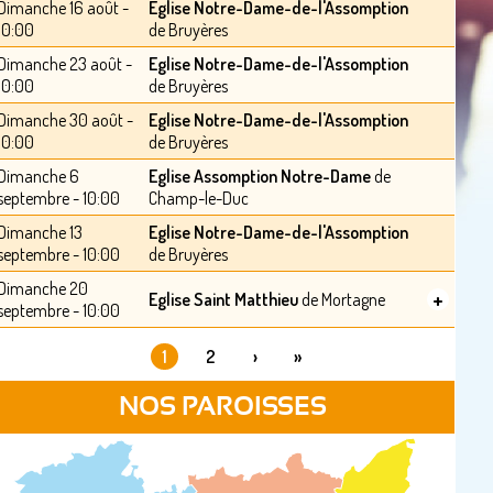
Dimanche 16 août -
Eglise Notre-Dame-de-l'Assomption
10:00
de Bruyères
Dimanche 23 août -
Eglise Notre-Dame-de-l'Assomption
10:00
de Bruyères
Dimanche 30 août -
Eglise Notre-Dame-de-l'Assomption
10:00
de Bruyères
Dimanche 6
Eglise Assomption Notre-Dame
de
septembre - 10:00
Champ-le-Duc
Dimanche 13
Eglise Notre-Dame-de-l'Assomption
septembre - 10:00
de Bruyères
Dimanche 20
+
Eglise Saint Matthieu
de Mortagne
septembre - 10:00
1
2
›
»
PAGES
NOS PAROISSES