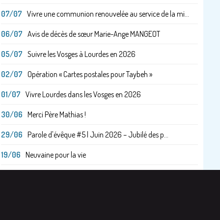
07/07
Vivre une communion renouvelée au service de la mi...
06/07
Avis de décès de sœur Marie-Ange MANGEOT
05/07
Suivre les Vosges à Lourdes en 2026
02/07
Opération « Cartes postales pour Taybeh »
01/07
Vivre Lourdes dans les Vosges en 2026
30/06
Merci Père Mathias !
29/06
Parole d'évêque #5 | Juin 2026 – Jubilé des p...
19/06
Neuvaine pour la vie