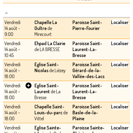
Vendredi
Chapelle La
Paroisse Saint-
Localiser
14 août -
Oultre
de
Pierre-Fourier
9:00
Mirecourt
Vendredi
Ehpad La Clairie
Paroisse Saint-
Localiser
14 août -
de LA BRESSE
Laurent-La-
10:45
Bresse
Vendredi
Eglise Saint-
Paroisse Saint-
Localiser
14 août -
Nicolas
de Liézey
Gérard-de-la-
18:00
Vallée-des-Lacs
+
Vendredi
Eglise Saint-
Paroisse Saint-
Localiser
14 août -
Laurent
de La
Laurent-La-
18:00
Bresse
Bresse
Vendredi
Chapelle Saint-
Paroisse Saint-
Localiser
14 août -
Louis-du-parc
de
Basle-de-la-
18:00
Vittel
Plaine
Vendredi
Eglise Sainte-
Paroisse Sainte-
Localiser