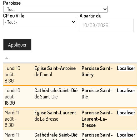
Paroisse
CP ou Ville
A partir du
A
Date
partir
du
Lundi 10
Eglise Saint-Antoine
Paroisse Saint-
Localiser
août -
de Epinal
Goëry
8:30
Lundi 10
Cathédrale Saint-Dié
Paroisse Saint-
Localiser
août -
de Saint-Dié
Dié
18:30
Mardi 11
Eglise Saint-Laurent
Paroisse Saint-
Localiser
août -
de La Bresse
Laurent-La-
8:30
Bresse
Mardi 11
Cathédrale Saint-Dié
Paroisse Saint-
Localiser