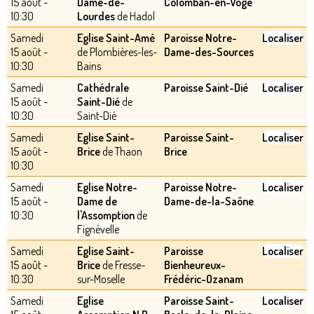
15 août -
Dame-de-
Colomban-en-Vôge
10:30
Lourdes
de Hadol
Samedi
Eglise Saint-Amé
Paroisse Notre-
Localiser
15 août -
de Plombières-les-
Dame-des-Sources
10:30
Bains
Samedi
Cathédrale
Paroisse Saint-Dié
Localiser
15 août -
Saint-Dié
de
10:30
Saint-Dié
Samedi
Eglise Saint-
Paroisse Saint-
Localiser
15 août -
Brice
de Thaon
Brice
10:30
Samedi
Eglise Notre-
Paroisse Notre-
Localiser
15 août -
Dame de
Dame-de-la-Saône
10:30
l'Assomption
de
Fignévelle
Samedi
Eglise Saint-
Paroisse
Localiser
15 août -
Brice
de Fresse-
Bienheureux-
10:30
sur-Moselle
Frédéric-Ozanam
Samedi
Eglise
Paroisse Saint-
Localiser