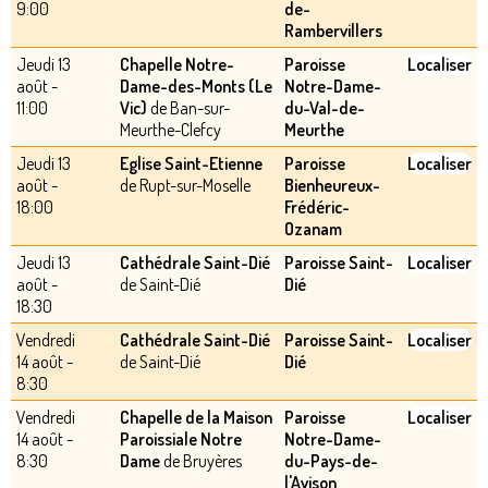
9:00
de-
Rambervillers
Jeudi 13
Chapelle Notre-
Paroisse
Localiser
août -
Dame-des-Monts (Le
Notre-Dame-
11:00
Vic)
de Ban-sur-
du-Val-de-
Meurthe-Clefcy
Meurthe
Jeudi 13
Eglise Saint-Etienne
Paroisse
Localiser
août -
de Rupt-sur-Moselle
Bienheureux-
18:00
Frédéric-
Ozanam
Jeudi 13
Cathédrale Saint-Dié
Paroisse Saint-
Localiser
août -
de Saint-Dié
Dié
18:30
Vendredi
Cathédrale Saint-Dié
Paroisse Saint-
Localiser
14 août -
de Saint-Dié
Dié
8:30
Vendredi
Chapelle de la Maison
Paroisse
Localiser
14 août -
Paroissiale Notre
Notre-Dame-
8:30
Dame
de Bruyères
du-Pays-de-
l'Avison