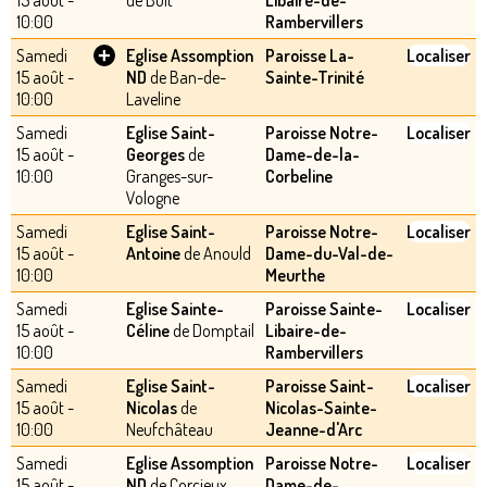
15 août -
de Bult
Libaire-de-
10:00
Rambervillers
+
Samedi
Eglise Assomption
Paroisse La-
Localiser
15 août -
ND
de Ban-de-
Sainte-Trinité
10:00
Laveline
Samedi
Eglise Saint-
Paroisse Notre-
Localiser
15 août -
Georges
de
Dame-de-la-
10:00
Granges-sur-
Corbeline
Vologne
Samedi
Eglise Saint-
Paroisse Notre-
Localiser
15 août -
Antoine
de Anould
Dame-du-Val-de-
10:00
Meurthe
Samedi
Eglise Sainte-
Paroisse Sainte-
Localiser
15 août -
Céline
de Domptail
Libaire-de-
10:00
Rambervillers
Samedi
Eglise Saint-
Paroisse Saint-
Localiser
15 août -
Nicolas
de
Nicolas-Sainte-
10:00
Neufchâteau
Jeanne-d'Arc
Samedi
Eglise Assomption
Paroisse Notre-
Localiser
15 août -
ND
de Corcieux
Dame-de-