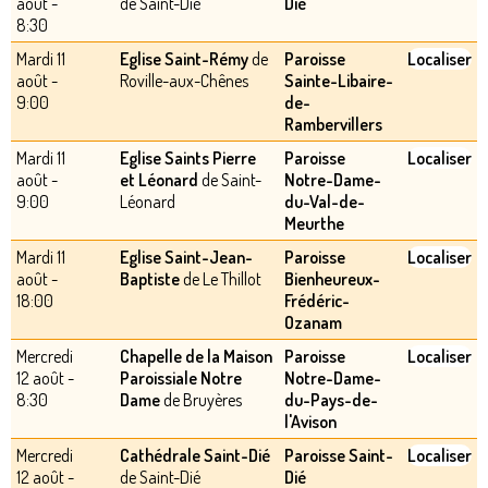
août -
de Saint-Dié
Dié
8:30
Mardi 11
Eglise Saint-Rémy
de
Paroisse
Localiser
août -
Roville-aux-Chênes
Sainte-Libaire-
9:00
de-
Rambervillers
Mardi 11
Eglise Saints Pierre
Paroisse
Localiser
août -
et Léonard
de Saint-
Notre-Dame-
9:00
Léonard
du-Val-de-
Meurthe
Mardi 11
Eglise Saint-Jean-
Paroisse
Localiser
août -
Baptiste
de Le Thillot
Bienheureux-
18:00
Frédéric-
Ozanam
Mercredi
Chapelle de la Maison
Paroisse
Localiser
12 août -
Paroissiale Notre
Notre-Dame-
8:30
Dame
de Bruyères
du-Pays-de-
l'Avison
Mercredi
Cathédrale Saint-Dié
Paroisse Saint-
Localiser
12 août -
de Saint-Dié
Dié