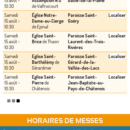
15 août -
Assomption N D
Basle-de-la-Plaine
10:30
de Valfroicourt
Samedi
Église Notre-
Paroisse Saint-
Localiser
15 août -
Dame-au-Cierge
Goëry
10:30
de Epinal
Samedi
Eglise Saint-
Paroisse Saint-
Localiser
15 août -
Brice
de Thaon
Laurent-des-Trois-
10:30
Rivières
Samedi
Eglise Saint-
Paroisse Saint-
Localiser
15 août -
Barthélémy
de
Gérard-de-la-
10:30
Gérardmer
Vallée-des-Lacs
Samedi
Eglise Saint-
Paroisse Saint-
Localiser
15 août -
Pierre
de
Jean-Baptiste-au-
10:30
Châtenois
Pays-de-Châtenois
HORAIRES DE MESSES