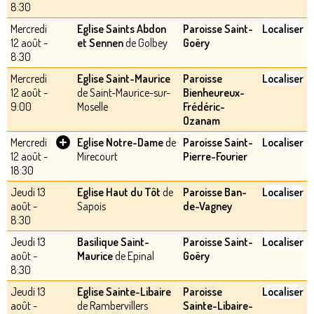
8:30
Mercredi
Eglise Saints Abdon
Paroisse Saint-
Localiser
12 août -
et Sennen
de Golbey
Goëry
8:30
Mercredi
Eglise Saint-Maurice
Paroisse
Localiser
12 août -
de Saint-Maurice-sur-
Bienheureux-
9:00
Moselle
Frédéric-
Ozanam
+
Mercredi
Eglise Notre-Dame
de
Paroisse Saint-
Localiser
12 août -
Mirecourt
Pierre-Fourier
18:30
Jeudi 13
Eglise Haut du Tôt
de
Paroisse Ban-
Localiser
août -
Sapois
de-Vagney
8:30
Jeudi 13
Basilique Saint-
Paroisse Saint-
Localiser
août -
Maurice
de Epinal
Goëry
8:30
Jeudi 13
Eglise Sainte-Libaire
Paroisse
Localiser
août -
de Rambervillers
Sainte-Libaire-