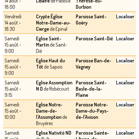
14 août -
Libaire
de Padoux
Thérèse-du-
18:00
Durbion
Vendredi
Crypte Église
Paroisse Saint-
Localiser
14 août -
Notre-Dame-au-
Goëry
18:30
Cierge
de Epinal
Samedi
Eglise Saint-
Paroisse Saint-Dié
Localiser
15 août -
Martin
de Saint-
9:00
Dié
Samedi
Eglise Haut du
Paroisse Ban-de-
Localiser
15 août -
Tôt
de Sapois
Vagney
9:00
Samedi
Eglise Assomption
Paroisse Saint-
Localiser
15 août -
N D
de Robécourt
Basle-de-la-
9:15
Plaine
Samedi
Eglise Notre-
Paroisse Notre-
Localiser
15 août -
Dame-de-
Dame-du-Pays-
10:00
l'Assomption
de
de-l'Avison
Bruyères
Samedi
Eglise Nativité ND
Paroisse Sainte-
Localiser