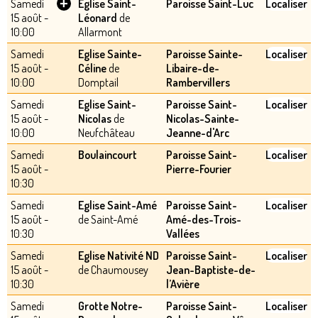
+
Samedi
Eglise Saint-
Paroisse Saint-Luc
Localiser
15 août -
Léonard
de
10:00
Allarmont
Samedi
Eglise Sainte-
Paroisse Sainte-
Localiser
15 août -
Céline
de
Libaire-de-
10:00
Domptail
Rambervillers
Samedi
Eglise Saint-
Paroisse Saint-
Localiser
15 août -
Nicolas
de
Nicolas-Sainte-
10:00
Neufchâteau
Jeanne-d'Arc
Samedi
Boulaincourt
Paroisse Saint-
Localiser
15 août -
Pierre-Fourier
10:30
Samedi
Eglise Saint-Amé
Paroisse Saint-
Localiser
15 août -
de Saint-Amé
Amé-des-Trois-
10:30
Vallées
Samedi
Eglise Nativité ND
Paroisse Saint-
Localiser
15 août -
de Chaumousey
Jean-Baptiste-de-
10:30
l’Avière
Samedi
Grotte Notre-
Paroisse Saint-
Localiser