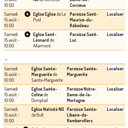
10:00
Corcieux
+
Samedi
Eglise Eglise
de Le
Paroisse Saint-
Localiser
15 août -
Puid
Maurice-du-
10:00
Rabodeau
+
Samedi
Eglise Saint-
Paroisse Saint-
Localiser
15 août -
Léonard
de
Luc
10:00
Allarmont
Samedi
Eglise Sainte-
Paroisse Sainte-
Localiser
15 août -
Marguerite
de
Marguerite
10:00
Sainte-Marguerite
Samedi
Eglise Sainte-
Paroisse Notre-
Localiser
15 août -
Céline
de
Dame-de-la-
10:00
Domptail
Mortagne
Samedi
Eglise Nativité ND
Paroisse Sainte-
Localiser
15 août -
de Bult
Libaire-de-
10:00
Rambervillers