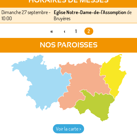
HORAIRES DE MESSES
Dimanche 27 septembre -
Eglise Notre-Dame-de-l'Assomption
de
10:00
Bruyères
«
‹
1
2
PAGES
NOS PAROISSES
Voir la carte >