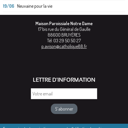
19/06
Neuvaine pour la vie
Maison Paroissiale Notre Dame
17 bis rue du Général de Gaulle
88600
BRUYÈRES
Tél:
03 29 50 50 27
p.avison@catholique88.fr
LETTRE D'INFORMATION
Votre
email