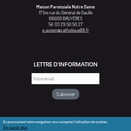
Maison Paroissiale Notre Dame
17 bis rue du Général de Gaulle
88600
BRUYÈRES
Tél:
03 29 50 50 27
p.avison@catholique88.fr
LETTRE D'INFORMATION
Votre
email
En poursuivant votre navigation, vous acceptez l'utilisation de cookies.
© Diocèse de Saint-Dié 2016-2025
Mentions légales
En savoir plus