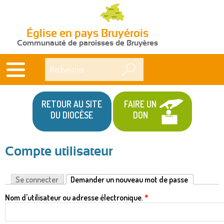
Église en pays Bruyérois
Communauté de paroisses de Bruyères
Rechercher
RETOUR AU SITE
FAIRE UN
DU DIOCÈSE
DON
Compte utilisateur
Vous
êtes
Se connecter
Demander un nouveau mot de passe
(onglet actif)
Onglets
ici
Nom d'utilisateur ou adresse électronique.
*
principaux